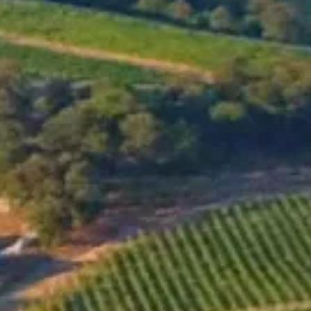
MENU
SHOP
UNSERE WEINE
Black C Rose
2023
GO TO ONLINE-SHOP