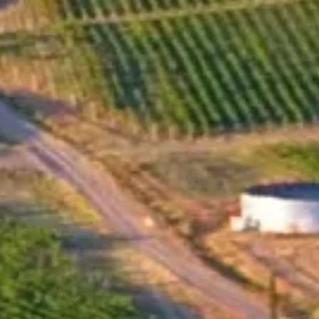
Der Name "Schwarzmeerwein" ergab sich aus einer
kreativen Wortspielerei. Es ist eine Anspielung auf den
Buchstaben "C" in Cabernet Sauvignon, der Sorte, aus
der Santa Sarah seinen ersten Wein namens Black Si
kreierte. Einige Jahre später, nach sorgfältiger Suche
nach einem Ort mit geeigneten Böden und dem richtigen
Klima, verlegte das Santa Sarah-Team seine
Produktionsstätte in die Nähe der Schwarzmeerküste. Es
ist fast so, als ob das Weingut unbewusst wusste, dass es
eines Tages am Schwarzen Meer einen festen Standpunkt
einnehmen würde, um Weine mit unverwechselbarem
Charakter zu kreieren. Der Black C Rosé ist ein Blend
aus den Rebsorten Grenache und Pinot Noir, die in den
eigenen Weinbergen in der Umgebung des Dorfes Goriza
angebaut werden, unter der fachmännischen Aufsicht von