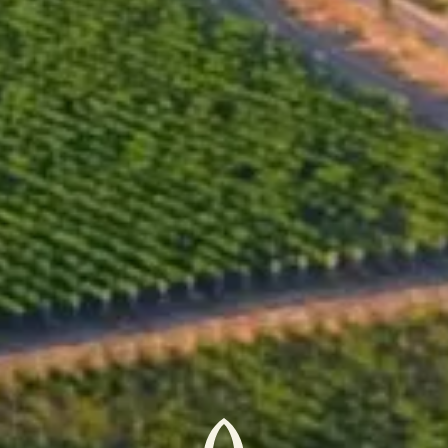
Todor Uzunov. Kalina Dyankova hat die Verantwortung
für die Kreation und den Anbau dieses Weins
übernommen.
Alkohol, Vol.%
13.50
Titrierbare Säuren, g/l
5.40
Restzucker, g/l
1.40
Flaschenvolumen
750
ml x
5000
Verschluss
Schraubenverschluss