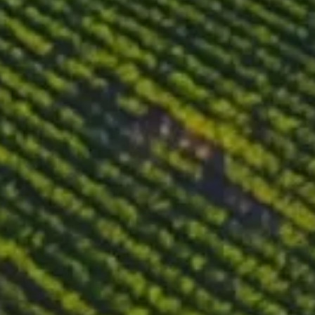
Lagerung
Der Wein wird für 3 Monate auf der Hefe in Edelstahltanks
gelagert.
Geschmacksnoten
Der Wein zeigt eine attraktive lachsrosa Farbe mit subtilen
Grautönen. Er entfaltet ein intensives und vielschichtiges
Aroma, bei dem Hibiskus, wilde Erdbeeren, Himbeeren und
Preiselbeeren dominieren, ergänzt durch florale und frische
Kräuternoten.Am Gaumen zeigt sich eine fruchtige
Geschmacksnote mit Akzenten von Kirschen und Stachelbeeren.
Der Wein hat einen leichten Körper, ist lebendig, ausgewogen
und frisch.