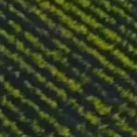
Essenspaarung
Dieser Wein harmoniert gut mit Meeresfrüchtesalaten,
Fischdelikatessen, hellem Fleisch und verschiedenen
Käsesorten. Er kann auch alleine genossen werden.
WEINPASS HERUNTERLADEN