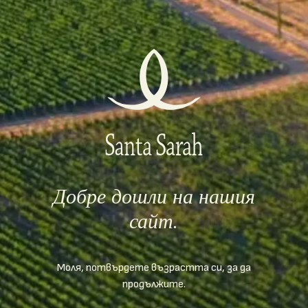
корелира като Черното C, където С е асоциация на сорта
Cabernet Sauvignon.
НАУЧИ ПОВЕЧЕ
Добре дошли на нашия
сайт.
Моля, потвърдете възрастта си, за да
продължите.