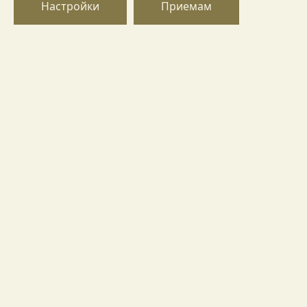
Настройки
Приемам
Винарско имение
Лозя
Лозята се намират в землището на с.Горица, общ.
Поморие. Разположени са на склонове с
разнообразен наклон от 3 до 15º и с надморска
височина около 100-130 метра, сгушени в полите на
Стара планина, на богата и разнородна почва с