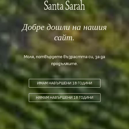
Добре дошли на нашия
сайт.
„Животът е твърде кратък,
за да си позволим да пием
Моля, потвърдете възрастта си, за да
продължите.
скучни вина.“
ИМАМ НАВЪРШЕНИ 18 ГОДИНИ
- чуто и споделено от Ивайло Геновски
НЯМАМ НАВЪРШЕНИ 18 ГОДИНИ