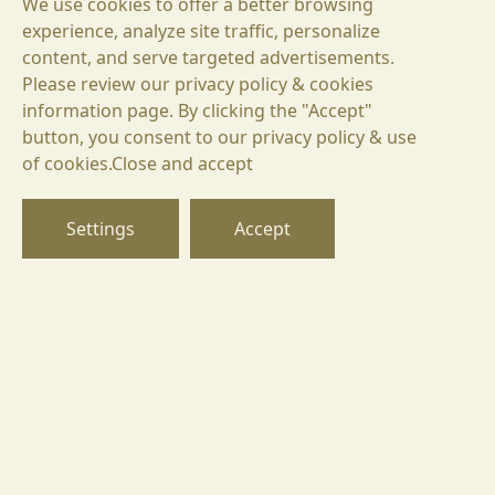
We use cookies to offer a better browsing
experience, analyze site traffic, personalize
content, and serve targeted advertisements.
Please review our privacy policy & cookies
information page. By clicking the "Accept"
button, you consent to our privacy policy & use
Santa Sarah BIN 42 Rubin
БГ
of cookies.Close and accept
19,74 €
EN
26,32 €
51,48 лв.
38,61 лв.
DE
Settings
Accept
IN DEN WEINKORB