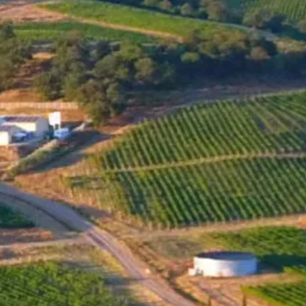
MENU
ONLINE-SHOP
SHOP
Santa Sarah BIN 42 Rubin
2022
Rubin ist eine bulgarische Rebsorte, eine Kreuzung zwischen