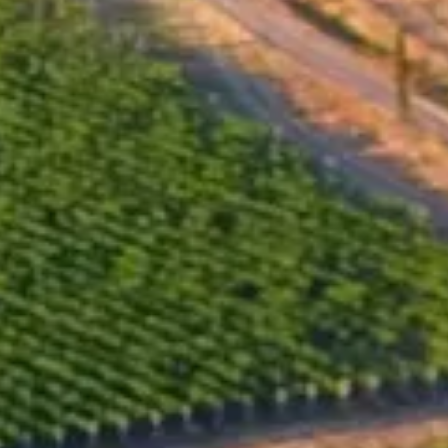
Sauvignon und Merlot, ausgewählt von eigenen
Weinbergen im Gebiet des Dorfes Goriza. Diese
Weinberge werden von einem enthusiastischen Team
betreut, das sich auf Qualität und Konsistenz ohne
Kompromisse konzentriert.
Alkohol, Vol.%
14.50
Titrierbare Säuren, g/l
5.00
Restzucker, g/l
3.00
Flaschenvolumen
750
ml x
7000