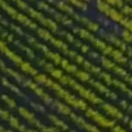
20 % des Weins werden in neuen französischen Fässern gereift,
während die restlichen 80 % in zuvor benutzten französischen
Eichenfässern für einen Zeitraum von 10 Monaten reifen.
Geschmacksnoten
Dieser Wein präsentiert sich mit einer intensiven, tiefen
Rubinrotfärbung. Sein komplexes Aroma vereint Noten von
Paprika, Kirsche, Kakao, erdigen Tönen, Rosmarinöl und
Minze. Der Geschmack ist reich, saftig und ausgereift, und
enthält eine Spur von Butter, dunklen Früchten und gerösteter
roter Paprika im langen Nachklang.
Essenspaarung
Dieser Wein harmoniert perfekt mit saftigem Fleisch wie Kalb