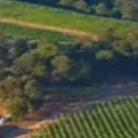
MENU
SHOP
UNSERE WEINE
Black C Red
2022
GO TO ONLINE-SHOP