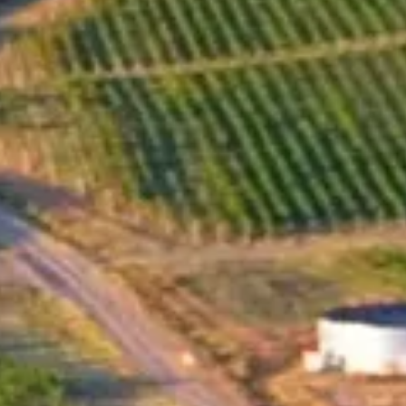
Der Black C-Wein (ausgesprochen als Black SI) erhielt
seinen Namen aufgrund eines Wortspiels, was auf
Deutsch das Schwarze C bedeutet. Hier steht das "C"
symbolisch für die Traubensorte Cabernet Sauvignon, aus
welcher das Weingut Santa Sarah seinen ersten Black C
Wein schuf. Einige Jahre darauf, nach einer ausgiebigen
Suche nach einem Ort mit passendem Klima und
geeignetem Boden, zog das Team von Santa Sarah nahe
der Schwarzmeerküste um. Hier erschufen sie den
Schwarzmeerwein, im Englischen bekannt als Black Sea,
als hätte dies von Beginn an in ihrer Planung gestanden.
Das Weingut war sich gewiss, dass sie am Schwarzen
Meer den richtigen Ort gefunden haben und planten, hier
Weine mit unverkennbaren Charakteren zu entwickeln.
Der Black C Red ist eine Verschmelzung von Cabernet