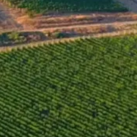
Privat ist der Spitzenwein 
dank seiner aussergewöhnl
sich 2011 als ein ausgezeic
Reifung und hohe Konzentrati
50 Jahre alten Rebstöcken m
von Mavrud 2011 und der
die Vision, Philosophi