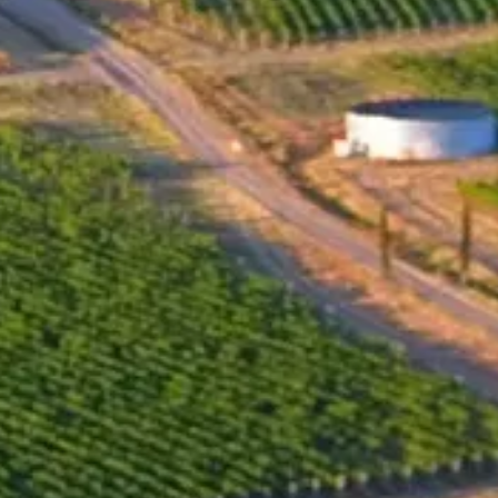
des Weinguts aus dem hervorragenden Jahrgang 2011. Er wurde exklusi
ichen Eigenschaften. Nach den herausfordernden und ungünstigen Ernt
hnetes Jahr für die Weintrauben – ohne strenge Kälte oder unerträgli
on der Sorte begünstigte. Die Trauben für diesen Wein stammen aus 
it geringem Ertrag und perfekter Fruchtqualität. Nach einer sorgfältig
en Zusammenführung entsteht eine begrenzte Auflage von 2.000 Flasc
e und Professionalität ihrer Schöpfer von dem Land, seinem Ursprung
Alkohol, Vol.%
Titrierbare Säuren, g/l
Restzucker, g/
14.50
6.50
3.60