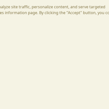
lyze site traffic, personalize content, and serve targeted
es information page. By clicking the "Accept" button, you c
Goritsa 8225,
Ivaylo 2, Straße, Region Pomorie,
Burgas, Bulgaria
+49 172 155 2544
sarah@santa-sarah.com