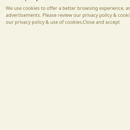
БГ
EN
We use cookies to offer a better browsing experience, ana
EN
DE
advertisements. Please review our privacy policy & cooki
DE
our privacy policy & use of cookies.Close and accept