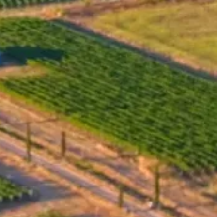
v in diesem Jahr geschaffen,
en von 2009 und 2010 zeigte
che Hitze, was eine optimale
der Region Südbulgarien, von
en Auswahl der besten Fässer
hen. Sie erzählen durch
 und seiner Bestimmung.
l