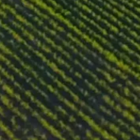
Der gesamte Wein wird über eine
Die Farbe ist ein tiefes und inten
gewürztem Fleisch und erdigen Un
e
Dieser Wein harmoniert gut mit g