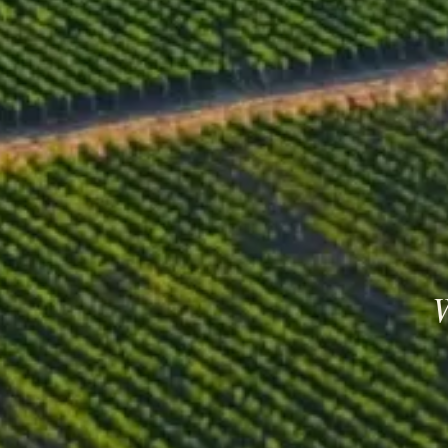
F
Se
W
Die Rohstoffannahme sowie die W
Behälter sind 10 hl Edelstahlgefa
Eine Kaltmazeration wird bei nie
teilweise als Kohlensäuremazera