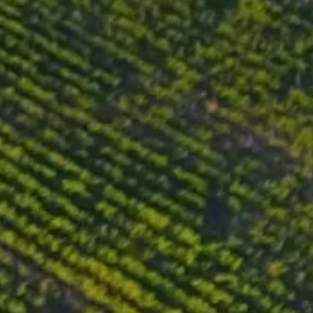
t. Darauf folgt eine zusätzliche
n von Minzlikör, Kakao, Rotpfeffer-
n, samtigen Tanninen und endet in
n.
jedoch auch solo genossen werden.