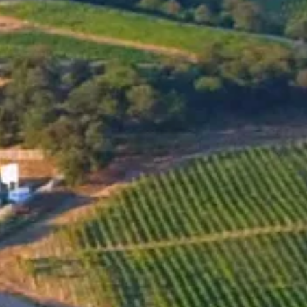
UNSERE WEINE
One Good Year Privat Mavrud
2011
GO TO ONLINE-SHOP