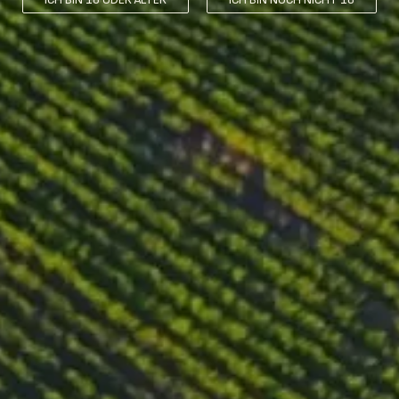
Lagerung
n Zeitraum von 12 Monaten in neuen 225 l französischen Fässern gereif
Reifung von 6 Jahren in der Flasche vor der Markteinführung.
Geschmacksnoten
sives Rubinrot. Die Geruchsnote ist komplex und reichhaltig, mit Arome
tertönen. Der Wein hat einen straffen, konzentrierten Körper mit reife
inem likörartigen Nachgeschmack mit eleganten mineralischen Nuance
Essenspaarung
etrocknetem rotem Fleisch, Wildgerichten und würzigem Käse. Er kann 